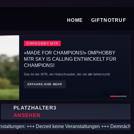
HOME
GIFTNOTRUF
SOXOS STRIKE 7.1
DER ALLESKÖNNER DER 700ER KLASSE
Bei der Entwicklung des SOXOS STRIKE 7.1 war die wesentliche
Priorität, die.......
ERFAHRE HIER MEHR
Previous
Next
PLATZHALTER3
ANSEHEN
Derzeit keine Veranstaltungen +++ Demnächst HORIZON AIRMEET