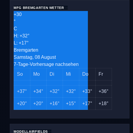
MFG BREMGARTEN WETTER
+
30
°
C
H:
+
32°
L:
+
17°
Bremgarten
Samstag, 08 August
7-Tage-Vorhersage nachsehen
So
Mo
Di
Mi
Do
Fr
+
37°
+
34°
+
32°
+
32°
+
33°
+
36°
+
20°
+
20°
+
16°
+
15°
+
17°
+
18°
MODELLAIRFIELDS