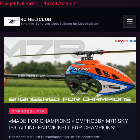
Ewiger Kalender
-
Uhrzeit Atomuhr
RC HELICLUB
Eine info Seite von Modellpiloten für Modellpiloten
SOXOS STRIKE 7.1
DER ALLESKÖNNER DER 700ER KLASSE
7R SKY
Bei der Entwicklung des SOXOS STRIKE 7.1 war die wesentliche Prioritä
S!
die.......
ERFAHRE HIER MEHR