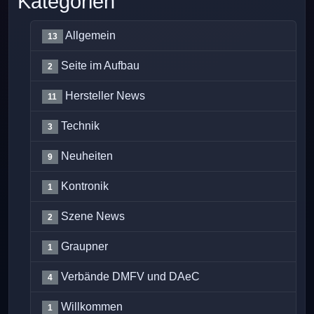
Kategorien
Allgemein
13
Seite im Aufbau
2
Hersteller News
11
Technik
3
Neuheiten
9
Kontronik
1
Szene News
2
Graupner
1
Verbände DMFV und DAeC
4
Willkommen
1