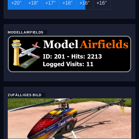
+
20°
+
18°
+
17°
+
16°
+
16°
+
16°
MODELLAIRFIELDS
ZUFÄLLIGES BILD